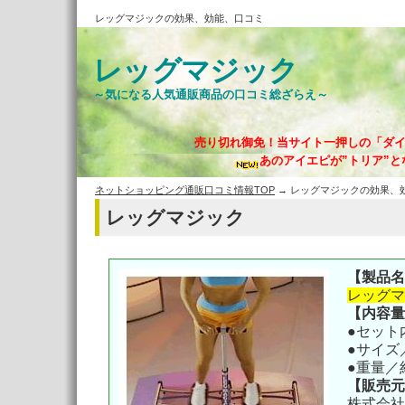
レッグマジックの効果、効能、口コミ
レッグマジック
～気になる人気通販商品の口コミ総ざらえ～
売り切れ御免！当サイト一押しの「ダ
あのアイエピが”トリア”と
ネットショッピング通販口コミ情報TOP
→ レッグマジックの効果、
レッグマジック
【製品名
レッグマ
【内容量
●セット
●サイズ／
●重量／約
【販売元
株式会社