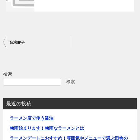
投
台湾餃子
稿
ナ
ビ
検索
ゲ
検索
ー
シ
最近の投稿
ョ
ラーメン店で使う醤油
ン
梅雨始まります！梅雨なラーメンとは
ラーメンデートにおすすめ！雰囲気やメニューで選ぶ田舎の