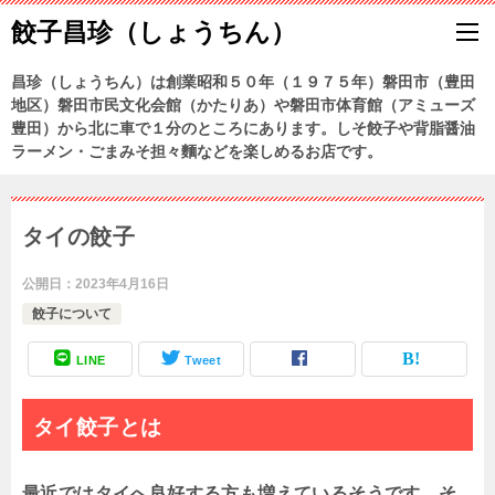
餃子昌珍（しょうちん）
昌珍（しょうちん）は創業昭和５０年（１９７５年）磐田市（豊田
地区）磐田市民文化会館（かたりあ）や磐田市体育館（アミューズ
豊田）から北に車で１分のところにあります。しそ餃子や背脂醤油
ラーメン・ごまみそ担々麵などを楽しめるお店です。
タイの餃子
公開日：
2023年4月16日
餃子について
LINE
Tweet
タイ餃子とは
最近ではタイへ良好する方も増えているそうです。そ