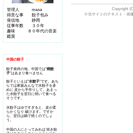
Copyright (
管理人 masa
※当サイトのテキスト・画
得意な事 餃子包み
発信地 静岡
従事年数 ３０年
趣味 ８０年代の音楽
鑑賞
中国の餃子
餃子発祥の地、中国では”
焼餃
子
”はあまり食べません
餃子といえば”
水餃子
”です。あち
らでは家族みんなで水餃子を多
めに 皮から手作りして、あまっ
た水餃子を翌日に焼いて食べる
そうです。
水餃子はゆですぎると、皮が柔
らかくなり 破けます。ですか
ら、翌日は鍋で焼くのでしょ
う。
中国の人にとってみれば 焼き餃