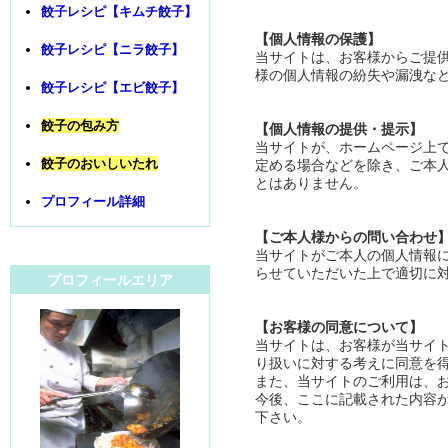
餃子レシピ【キムチ餃子】
【個人情報の保護】
餃子レシピ【ニラ餃子】
当サイトは、お客様からご提
様の個人情報の紛失や漏洩な
餃子レシピ【エビ餃子】
餃子の包み方
【個人情報の提供・提示】
当サイトが、ホームページ上
餃子のおいしいたれ
定める場合などを除き、ご本
とはありません。
プロフィール詳細
【ご本人様からの問い合わせ
当サイトがご本人の個人情報
らせていただいた上で適切に
プロフィールエリア
【お客様の同意について】
当サイトは、お客様が当サイ
り扱いに対する考えに同意を
また、当サイトのご利用は、
今後、ここに記載された内容
下さい。